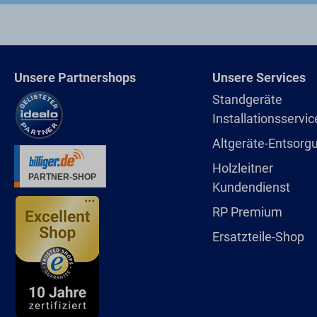
Seit sich Holzleitner für ein
Rohstoffkreislauf zurückführt
verdichten und verliert auf d
um ein Vielfaches verringert 
sich auf ein Mindestmaß von 
Unsere Partnershops
Unsere Services
Standgeräte
Installationsservic
Altgeräte-Entsorg
Holzleitner
Kundendienst
RP Premium
Ersatzteile-Shop