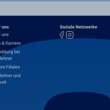
ckungsabfälle wieder in den
fpressen lässt sich Styropor
agerfläche für Styroporabfälle
 Transportwege verringern
 uns
Soziale Netzwerke
 uns
 & Karriere
ildung bei
leitner
re Filialen
leitner und
elt