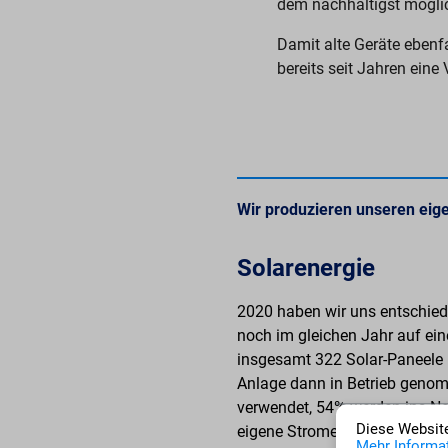
dem nachhaltigst mögl
Damit alte Geräte ebenf
bereits seit Jahren ein
Wir produzieren unseren eig
Solarenergie
2020 haben wir uns entschiede
noch im gleichen Jahr auf ei
insgesamt 322 Solar-Paneele 
Anlage dann in Betrieb geno
verwendet, 54% werden ins Net
Diese Website
eigene Stromerzeugung werde
Mehr Informat