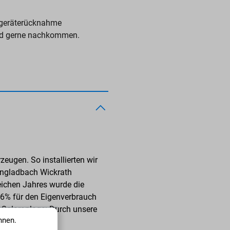
ltgeräterücknahme
chend gerne nachkommen.
eugen. So installierten wir
engladbach Wickrath
eichen Jahres wurde die
6% für den Eigenverbrauch
r Solaranlage: Durch unsere
nnen.