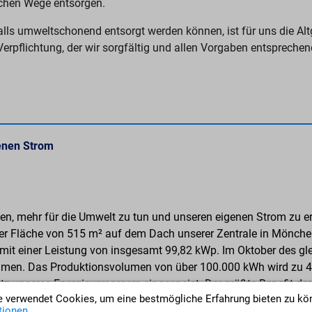
ichen Wege entsorgen.
alls umweltschonend entsorgt werden können, ist für uns die A
e Verpflichtung, der wir sorgfältig und allen Vorgaben entspre
enen Strom
n, mehr für die Umwelt zu tun und unseren eigenen Strom zu erz
ner Fläche von 515 m² auf dem Dach unserer Zentrale in Mönch
mit einer Leistung von insgesamt 99,82 kWp. Im Oktober des gl
mmen. Das Produktionsvolumen von über 100.000 kWh wird zu 4
z unseres Energieversorgers eingespeist. Der größte Benefit de
 verwendet Cookies, um eine bestmögliche Erfahrung bieten zu kö
n jährlich etwa 61 Tonnen CO2 Emissionen vermieden.
ionen ...