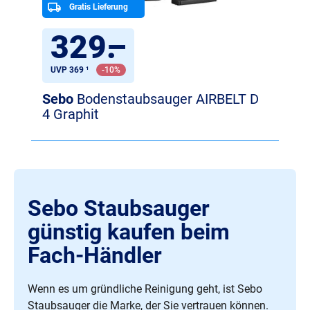
Gratis Lieferung
329
.
–
UVP 369 ¹
-10%
Sebo
Bodenstaubsauger AIRBELT D
4 Graphit
Sebo Staubsauger
günstig kaufen beim
Fach-Händler
Wenn es um gründliche Reinigung geht, ist Sebo
Staubsauger die Marke, der Sie vertrauen können.