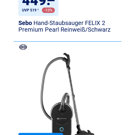
449
.
–
UVP 519 ¹
-13%
Sebo
Hand-Staubsauger FELIX 2
Premium Pearl Reinweiß/Schwarz