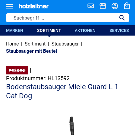
alt springen
MARKEN
SORTIMENT
AKTIONEN
SERVICES
Home
|
Sortiment
|
Staubsauger
|
Staubsauger mit Beutel
|
Produktnummer:
HL13592
Bodenstaubsauger Miele Guard L 1
Cat Dog
Bildergalerie überspringen