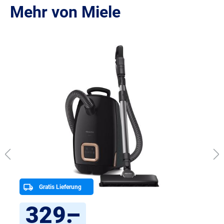
Mehr von Miele
Produktgalerie überspringen
Gratis Lieferung
329
.
–