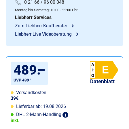
0 21 66 / 96 00 048
Montag bis Samstag: 10:00 - 22:00 Uhr
Liebherr Services
Zum Liebherr Kaufberater
Liebherr Live Videoberatung
489
.
–
A
E
G
UVP 499 ¹
Datenblatt
Versandkosten
39€
Lieferbar ab: 19.08.2026
DHL 2-Mann-Handling
inkl.