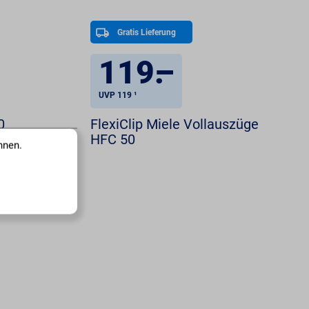
Gratis Lieferung
119
.
–
UVP 119 ¹
0
FlexiClip Miele Vollauszüge
HFC 50
nnen.