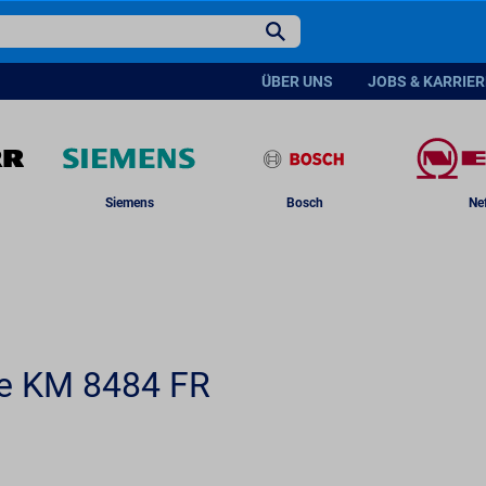
14
Sofort verfügbar
(Lieferzeit 4-7 Werktage)
UVP 1749
ÜBER UNS
JOBS & KARRIER
Siemens
Bosch
Ne
le KM 8484 FR