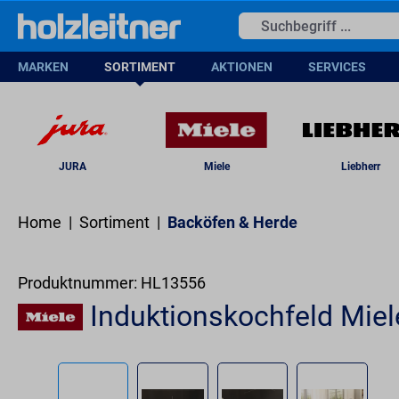
springen
Zur Hauptnavigation springen
MARKEN
SORTIMENT
AKTIONEN
SERVICES
JURA
Miele
Liebherr
Home
|
Sortiment
|
Backöfen & Herde
Produktnummer:
HL13556
Induktionskochfeld Mie
Bildergalerie überspringen