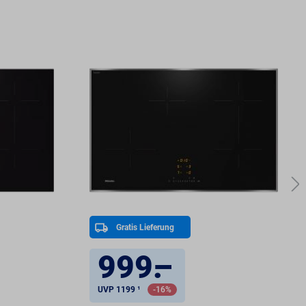
Gratis Lieferung
999
.
–
UVP 1199 ¹
-16%