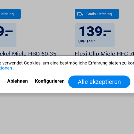
Lieferung
Gratis Lieferung
9
.
–
139
.
–
UVP 144 ¹
ckel Miele HBD 60-35
Flexi Clip Miele HFC 7
Vollauszug
 verwendet Cookies, um eine bestmögliche Erfahrung bieten zu kö
ionen ...
Ablehnen
Konfigurieren
Alle akzeptieren