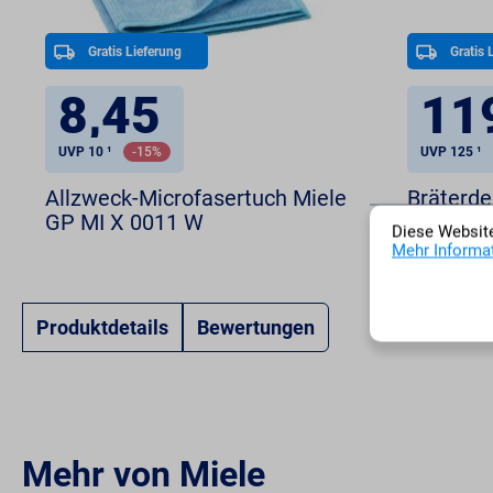
Gratis Lieferung
Gratis 
8,45
11
UVP 10 ¹
-15%
UVP 125 ¹
Allzweck-Microfasertuch Miele
Bräterde
GP MI X 0011 W
Diese Website
Mehr Informat
Produktdetails
Bewertungen
Mehr von Miele