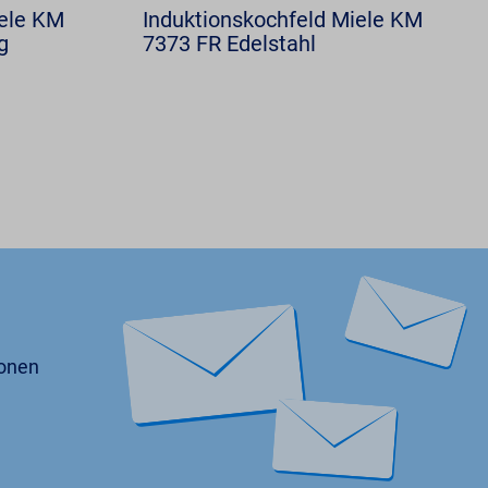
iele KM
Induktionskochfeld Miele KM
g
7373 FR Edelstahl
ionen