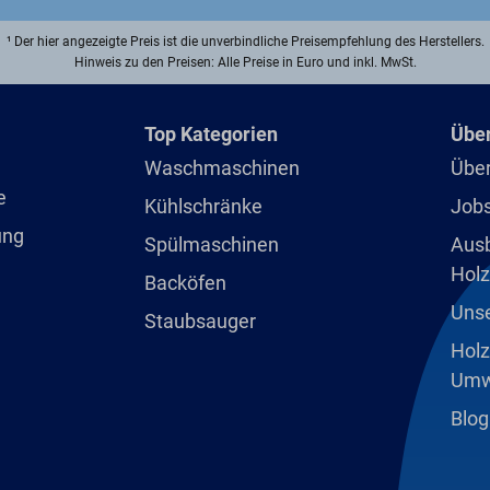
¹ Der hier angezeigte Preis ist die unverbindliche Preisempfehlung des Herstellers.
Hinweis zu den Preisen: Alle Preise in Euro und inkl. MwSt.
Top Kategorien
Über
Waschmaschinen
Über
e
Kühlschränke
Jobs
ung
Spülmaschinen
Ausb
Holz
Backöfen
Unse
Staubsauger
Holz
Umw
Blog