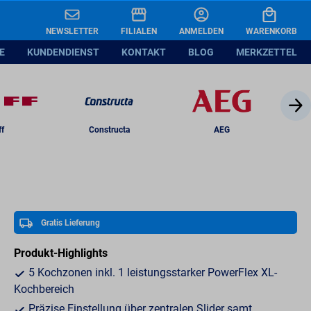
99
.
–
In den Warenkorb legen
NEWSLETTER
FILIALEN
ANMELDEN
WARENKORB
 ¹
-14%
E
KUNDENDIENST
KONTAKT
BLOG
MERKZETTEL
ff
Constructa
AEG
Gratis Lieferung
Produkt-Highlights
5 Kochzonen inkl. 1 leistungsstarker PowerFlex XL-
Kochbereich
Präzise Einstellung über zentralen Slider samt