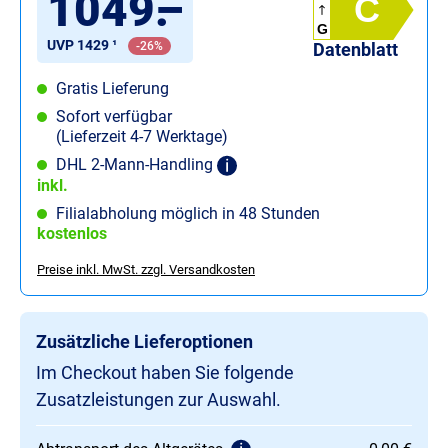
1049
.
–
C
G
UVP 1429 ¹
-26%
Datenblatt
Gratis Lieferung
Sofort verfügbar
(Lieferzeit 4-7 Werktage)
DHL 2-Mann-Handling
inkl.
Filialabholung möglich in 48 Stunden
kostenlos
Preise inkl. MwSt. zzgl. Versandkosten
Zusätzliche Lieferoptionen
Im Checkout haben Sie folgende
Zusatzleistungen zur Auswahl.