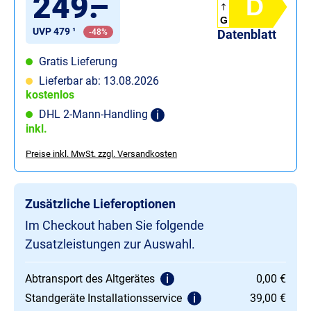
249
.
–
D
G
UVP 479 ¹
-48%
Datenblatt
Gratis Lieferung
Lieferbar ab: 13.08.2026
kostenlos
DHL 2-Mann-Handling
inkl.
Preise inkl. MwSt. zzgl. Versandkosten
Zusätzliche Lieferoptionen
Im Checkout haben Sie folgende
Zusatzleistungen zur Auswahl.
Abtransport des Altgerätes
0,00 €
Standgeräte Installationsservice
39,00 €