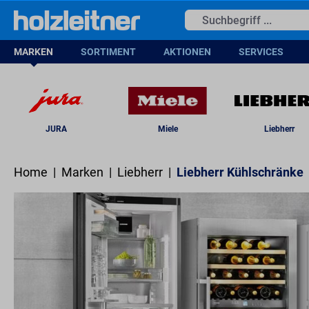
springen
Zur Hauptnavigation springen
Lie
MARKEN
SORTIMENT
AKTIONEN
SERVICES
JURA
Miele
Liebherr
Home
|
Marken
|
Liebherr
|
Liebherr Kühlschränke