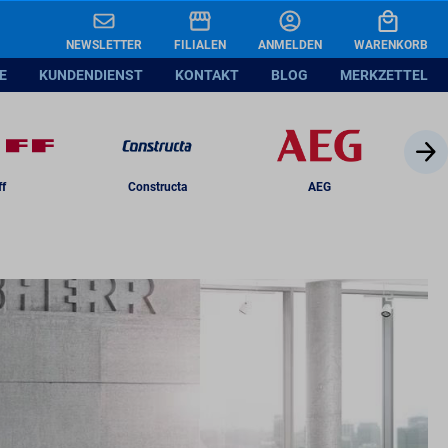
B
In den Warenkorb legen
NEWSLETTER
FILIALEN
ANMELDEN
WARENKORB
E
KUNDENDIENST
KONTAKT
BLOG
MERKZETTEL
nblatt
ff
Constructa
AEG