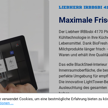
LIEBHERR IRBBSBI 
Maximale Fris
Der Liebherr IRBbsbi 4170 Pl
Kühltechnologie in Ihre Küch
Lebensmittel. Dank BioFresh
Milchprodukte länger frisch 
Waren und erhält ihre Qualitä
Das edle BlackSteel-Interieur
Innenraumoberfläche, die beso
perfekte Umgebung für empfin
Die innovative LightTower-Be
Ausleuchtung des gesamten I
haben.
 verwendet Cookies, um eine bestmögliche Erfahrung bieten zu kö
Durch durchdachte Funktione
ionen ...