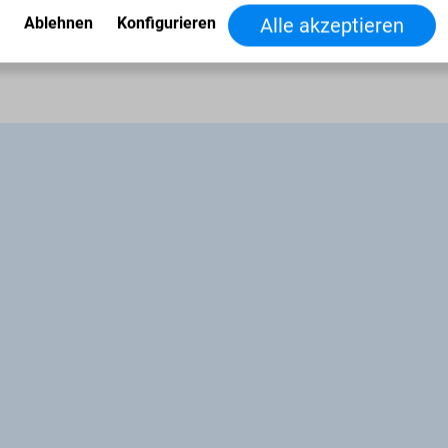
IRBbsbi 4170 als zuverlässige
Ablehnen
Konfigurieren
Alle akzeptieren