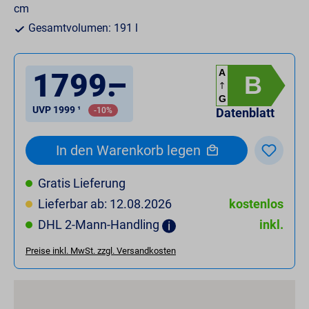
cm
Gesamtvolumen: 191 l
1799
.
–
A
B
G
UVP 1999 ¹
-10%
Datenblatt
In den Warenkorb legen
Gratis Lieferung
Lieferbar ab: 12.08.2026
kostenlos
DHL 2-Mann-Handling
inkl.
Preise inkl. MwSt. zzgl. Versandkosten