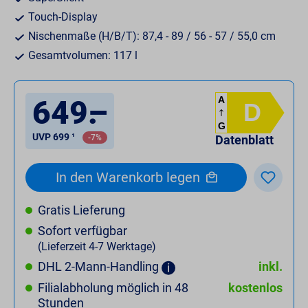
Touch-Display
Nischenmaße (H/B/T): 87,4 - 89 / 56 - 57 / 55,0 cm
Gesamtvolumen: 117 l
649
.
–
A
D
G
UVP 699 ¹
-7%
Datenblatt
In den Warenkorb legen
Gratis Lieferung
Sofort verfügbar
(Lieferzeit 4-7 Werktage)
DHL 2-Mann-Handling
inkl.
Filialabholung möglich in 48
kostenlos
Stunden