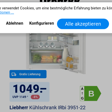
 verwendet Cookies, um eine bestmögliche Erfahrung bieten zu kö
ionen ...
Ablehnen
Konfigurieren
Alle akzeptieren
Gratis Lieferung
1049
.
–
A
B
UVP 1149 ¹
-8%
G
Liebherr
Kühlschrank IRbi 3951-22