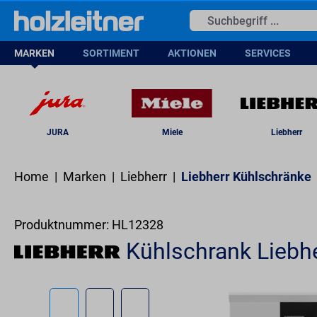
springen
Zur Hauptnavigation springen
(
MARKEN
SORTIMENT
AKTIONEN
SERVICES
JURA
Miele
Liebherr
Home
|
Marken
|
Liebherr
|
Liebherr Kühlschränke
Produktnummer:
HL12328
Kühlschrank Liebh
Bildergalerie überspringen