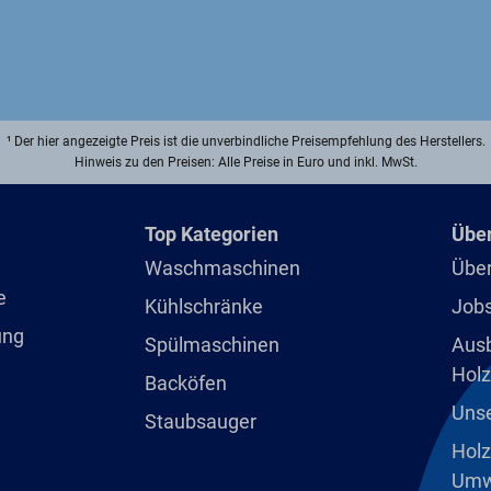
¹ Der hier angezeigte Preis ist die unverbindliche Preisempfehlung des Herstellers.
Hinweis zu den Preisen: Alle Preise in Euro und inkl. MwSt.
Top Kategorien
Über
Waschmaschinen
Über
e
Kühlschränke
Jobs
ung
Spülmaschinen
Ausb
Holz
Backöfen
Unse
Staubsauger
Holz
Umw