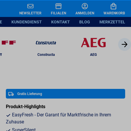
D
In den Warenkorb legen
NEWSLETTER
FILIALEN
ANMELDEN
WARENKORB
E
KUNDENDIENST
KONTAKT
BLOG
MERKZETTEL
nblatt
ff
Constructa
AEG
Gratis Lieferung
Produkt-Highlights
EasyFresh - Der Garant für Marktfrische in Ihrem
Zuhause
SuperSilent