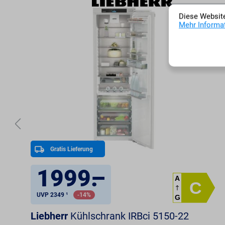
Diese Website
Mehr Informat
Gratis Lieferung
1999
.
–
A
C
UVP 2349 ¹
-14%
G
Liebherr
Kühlschrank IRBci 5150-22