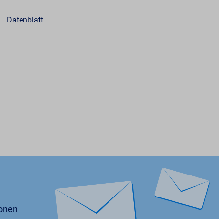
Datenblatt
D
ionen