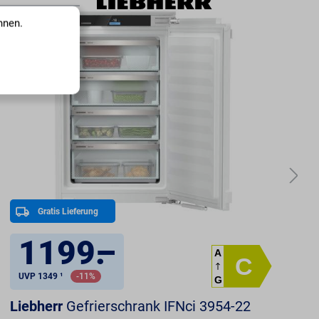
nnen.
Gratis Lieferung
1199
.
–
A
C
UVP 1349 ¹
-11%
G
Liebherr
Gefrierschrank IFNci 3954-22