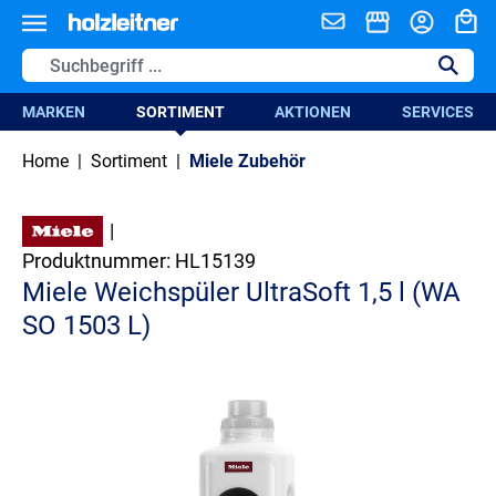
alt springen
MARKEN
SORTIMENT
AKTIONEN
SERVICES
Home
|
Sortiment
|
Miele Zubehör
|
Produktnummer:
HL15139
Miele Weichspüler UltraSoft 1,5 l (WA
SO 1503 L)
Bildergalerie überspringen