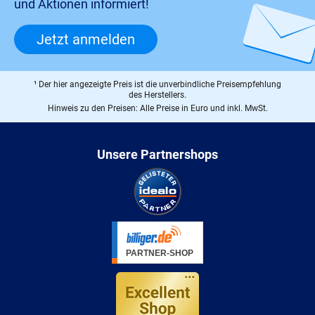
und Aktionen informiert!
Jetzt anmelden
¹ Der hier angezeigte Preis ist die unverbindliche Preisempfehlung
des Herstellers.
Hinweis zu den Preisen: Alle Preise in Euro und inkl. MwSt.
Unsere Partnershops