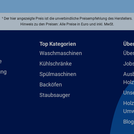
¹ Der hier angezeigte Preis ist die unverbindliche Preisempfehlung des Herstellers.
Hinweis zu den Preisen: Alle Preise in Euro und inkl. MwSt.
Top Kategorien
Über
Waschmaschinen
Über
e
Kühlschränke
Jobs
ung
Spülmaschinen
Ausb
Holz
Backöfen
Unse
Staubsauger
Holz
Umw
Blog