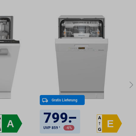
Gratis Lieferung
799
.
–
A
A
A
E
UVP 859 ¹
-6%
G
G