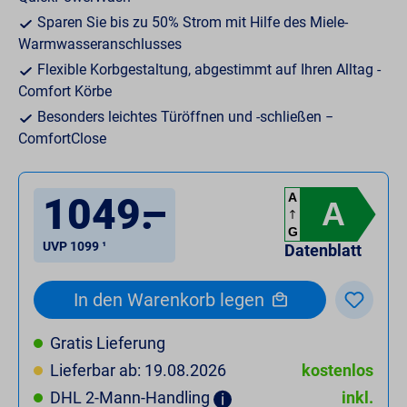
Sparen Sie bis zu 50% Strom mit Hilfe des Miele-
Warmwasseranschlusses
Flexible Korbgestaltung, abgestimmt auf Ihren Alltag -
Comfort Körbe
Besonders leichtes Türöffnen und -schließen −
ComfortClose
1049
.
–
A
A
G
UVP 1099 ¹
Datenblatt
In den Warenkorb legen
Gratis Lieferung
Lieferbar ab: 19.08.2026
kostenlos
DHL 2-Mann-Handling
inkl.