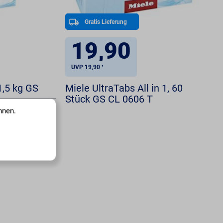
Gratis Lieferung
19,90
UVP 19,90 ¹
1,5 kg GS
Miele UltraTabs All in 1, 60
Stück GS CL 0606 T
nnen.