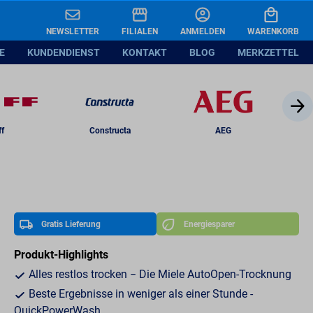
A
In den Warenkorb legen
NEWSLETTER
FILIALEN
ANMELDEN
WARENKORB
E
KUNDENDIENST
KONTAKT
BLOG
MERKZETTEL
nblatt
ff
Constructa
AEG
Gratis Lieferung
Energiesparer
Produkt-Highlights
Alles restlos trocken − Die Miele AutoOpen-Trocknung
Beste Ergebnisse in weniger als einer Stunde -
QuickPowerWash