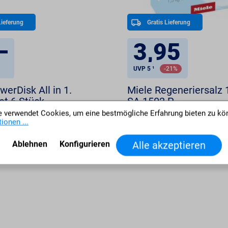
Lieferung
Gratis Lieferung
.
–
3,95
UVP 5 ¹
-21%
werDisk All in 1.
Miele Regeneriersalz 
et 6 Stück
SA 1502 P
 verwendet Cookies, um eine bestmögliche Erfahrung bieten zu kö
ionen ...
Ablehnen
Konfigurieren
Alle akzeptieren