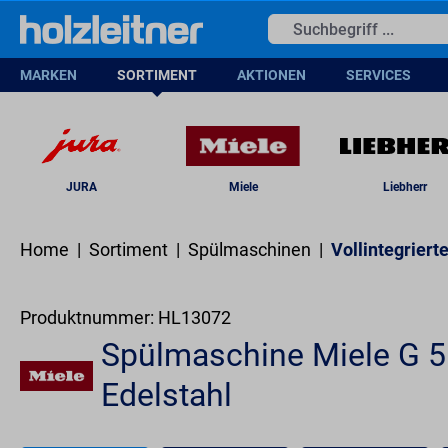
springen
Zur Hauptnavigation springen
Lie
MARKEN
SORTIMENT
AKTIONEN
SERVICES
JURA
Miele
Liebherr
Home
|
Sortiment
|
Spülmaschinen
|
Vollintegrier
Produktnummer:
HL13072
Spülmaschine Miele G 5
Edelstahl