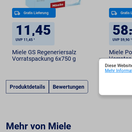
Gratis Lieferung
Gratis 
11,45
58
UVP 11,45 ¹
UVP 59,90 ¹
Miele GS Regeneriersalz
Miele Po
Vorratspackung 6x750 g
Vorratss
Diese Website
Mehr Informat
Produktdetails
Bewertungen
Mehr von Miele