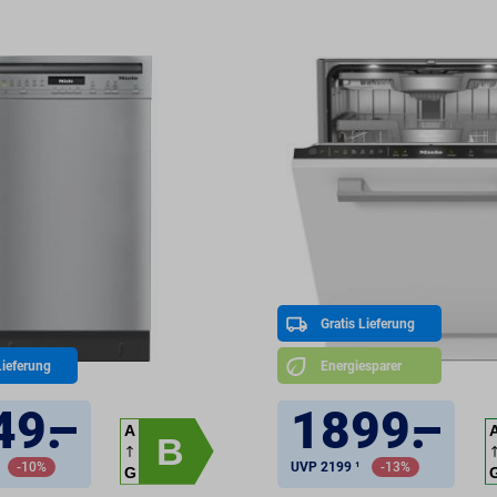
Gratis Lieferung
Lieferung
Energiesparer
49
.
–
1899
.
–
A
B
-10%
UVP 2199 ¹
-13%
G