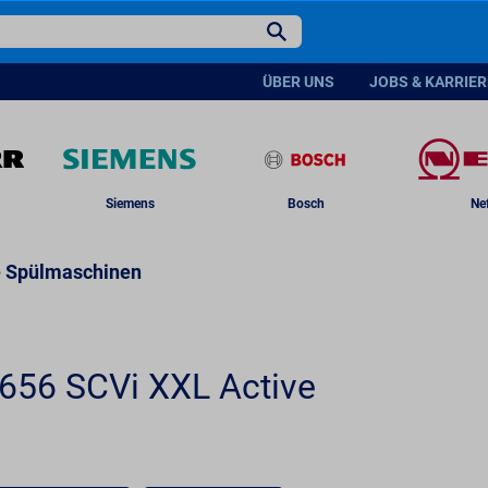
1049
.
–
A
ferbar ab: 19.08.2026
G
UVP 1099 ¹
ÜBER UNS
JOBS & KARRIER
Date
Siemens
Bosch
Ne
te Spülmaschinen
656 SCVi XXL Active