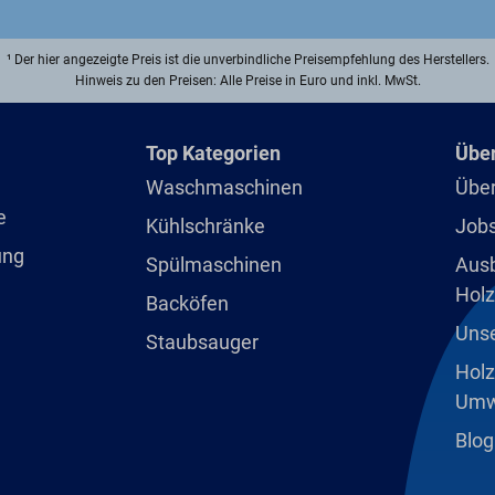
¹ Der hier angezeigte Preis ist die unverbindliche Preisempfehlung des Herstellers.
Hinweis zu den Preisen: Alle Preise in Euro und inkl. MwSt.
Top Kategorien
Über
Waschmaschinen
Über
e
Kühlschränke
Jobs
ung
Spülmaschinen
Ausb
Holz
Backöfen
Unse
Staubsauger
Holz
Umw
Blog