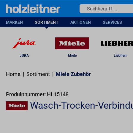
springen
Zur Hauptnavigation springen
MARKEN
SORTIMENT
AKTIONEN
SERVICES
JURA
Miele
Liebherr
Home
|
Sortiment
|
Miele Zubehör
Produktnummer:
HL15148
Wasch-Trocken-Verbind
Bildergalerie überspringen