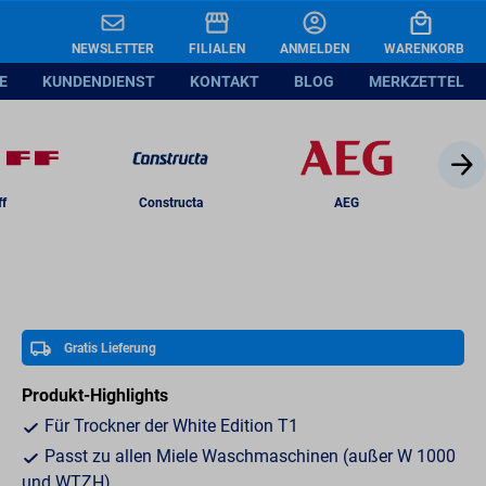
69
.
–
In den Warenkorb legen
NEWSLETTER
FILIALEN
ANMELDEN
WARENKORB
VP 70 ¹
E
KUNDENDIENST
KONTAKT
BLOG
MERKZETTEL
ff
Constructa
AEG
Gratis Lieferung
Produkt-Highlights
Für Trockner der White Edition T1
Passt zu allen Miele Waschmaschinen (außer W 1000
und WTZH)