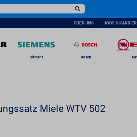
Lieferbar ab: 31.07.2026
U
ÜBER UNS
JOBS & KARRIER
Siemens
Bosch
Ne
ungssatz Miele WTV 502