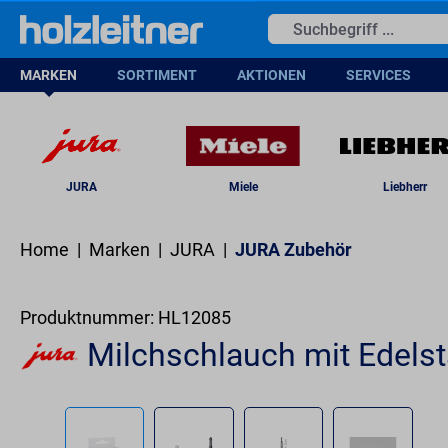
springen
Zur Hauptnavigation springen
MARKEN
SORTIMENT
AKTIONEN
SERVICES
JURA
Miele
Liebherr
Home
|
Marken
|
JURA
|
JURA Zubehör
Produktnummer:
HL12085
Milchschlauch mit Edel
Bildergalerie überspringen