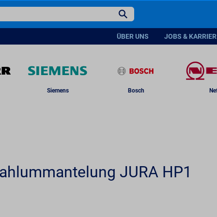
2
Lieferbar ab: 27.01.2025
UVP 20
ÜBER UNS
JOBS & KARRIER
Siemens
Bosch
Ne
stahlummantelung JURA HP1