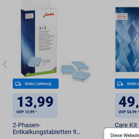
Gratis Lieferung
Gratis 
13,99
49
UVP 13,99 ¹
UVP 54,99 
2-Phasen-
Care Kit
Entkalkungstabletten 9
Diese Website
Tabletten JURA (3