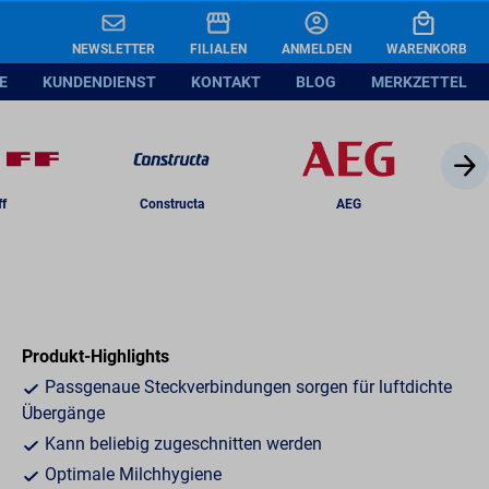
0,99
In den Warenkorb legen
NEWSLETTER
FILIALEN
ANMELDEN
WARENKORB
,99 ¹
E
KUNDENDIENST
KONTAKT
BLOG
MERKZETTEL
ff
Constructa
AEG
Produkt-Highlights
Passgenaue Steckverbindungen sorgen für luftdichte
Übergänge
Kann beliebig zugeschnitten werden
Optimale Milchhygiene