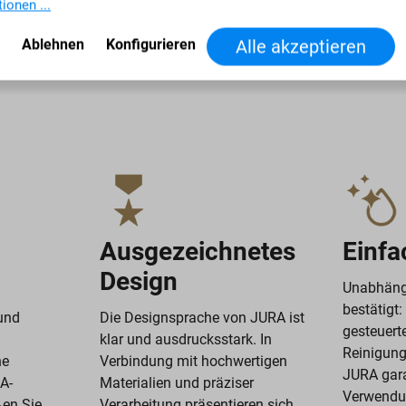
ionen ...
Ablehnen
Konfigurieren
Alle akzeptieren
Ausgezeichnetes
Einfa
Design
Unabhäng
bestätigt:
 und
Die Designsprache von JURA ist
gesteuert
klar und ausdrucksstark. In
Reinigun
he
Verbindung mit hochwertigen
JURA gara
A-
Materialien und präziser
Verwendun
ßen Sie
Verarbeitung präsentieren sich