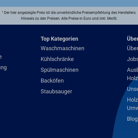
¹ Der hier angezeigte Preis ist die unverbindliche Preisempfehlung des Herstellers.
Hinweis zu den Preisen: Alle Preise in Euro und inkl. MwSt.
Top Kategorien
Über
Waschmaschinen
Über
e
Kühlschränke
Jobs
ung
Spülmaschinen
Ausb
Holz
Backöfen
Unse
Staubsauger
Holz
Umw
Blog