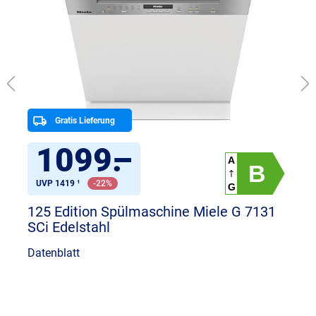
Gratis Lieferung
1099
.
–
A
B
UVP 1419 ¹
-22%
G
125 Edition Spülmaschine Miele G 7131
SCi Edelstahl
Datenblatt