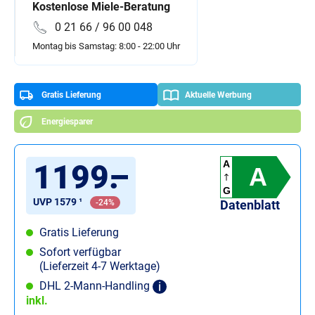
Kostenlose Miele-Beratung
0 21 66 / 96 00 048
Montag bis Samstag: 8:00 - 22:00 Uhr
Gratis Lieferung
Aktuelle Werbung
Energiesparer
1199
.
–
A
A
G
UVP 1579 ¹
-24%
Datenblatt
Gratis Lieferung
Sofort verfügbar
(Lieferzeit 4-7 Werktage)
DHL 2-Mann-Handling
inkl.