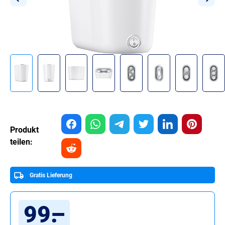
Produkt
teilen:
Gratis Lieferung
99
.
–