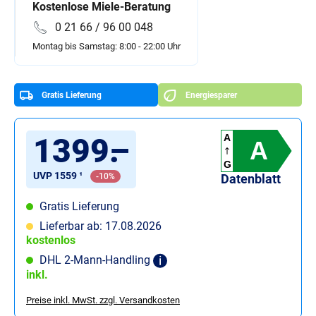
Kostenlose Miele-Beratung
0 21 66 / 96 00 048
Montag bis Samstag: 8:00 - 22:00 Uhr
Gratis Lieferung
Energiesparer
1399
.
–
A
A
G
UVP 1559 ¹
-10%
Datenblatt
Gratis Lieferung
Lieferbar ab: 17.08.2026
kostenlos
DHL 2-Mann-Handling
inkl.
Preise inkl. MwSt. zzgl. Versandkosten