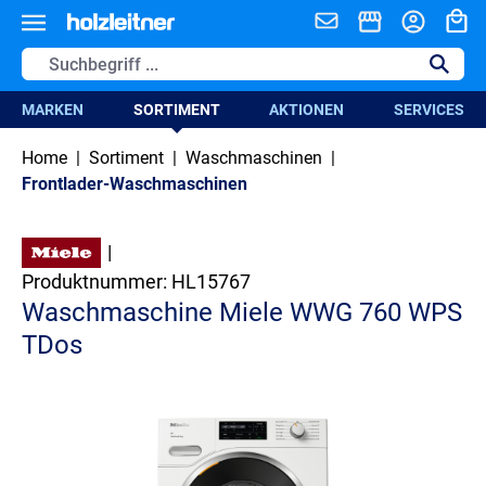
alt springen
MARKEN
SORTIMENT
AKTIONEN
SERVICES
Home
|
Sortiment
|
Waschmaschinen
|
Frontlader-Waschmaschinen
|
Produktnummer:
HL15767
Waschmaschine Miele WWG 760 WPS
TDos
Bildergalerie überspringen