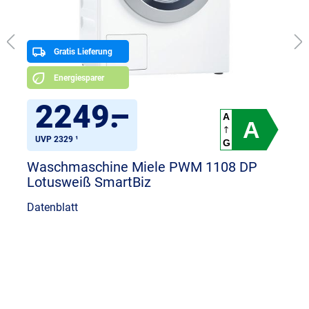
Gratis Lieferung
Energiesparer
2249
.
–
A
A
UVP 2329 ¹
G
Waschmaschine Miele PWM 1108 DP
Lotusweiß SmartBiz
Datenblatt